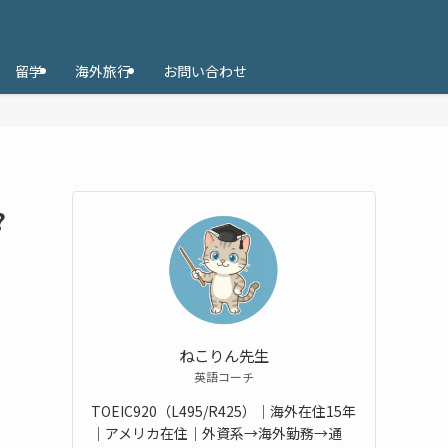
留学
海外旅行
お問い合わせ
?
ねこりん先生
英語コーチ
TOEIC920（L495/R425）｜海外在住15年
｜アメリカ在住｜外資系→海外勤務→通