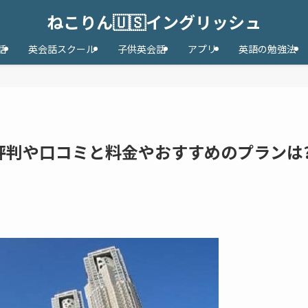
ねこりん🇺🇸イングリッシュ
話
英会話スクール
子供英会話
アプリ
英語の勉強法
評判や口コミと料金やおすすめのプランは