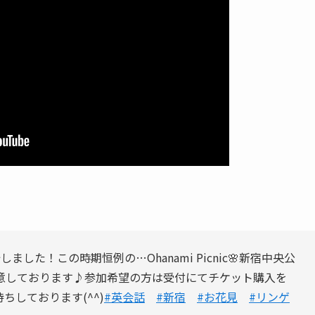
た！この時期恒例の…Ohanami Picnic🌸新宿中央公
意しております♪参加希望の方は受付にてチケット購入を
しております(^^)
#英会話
#新宿
#お花見
#リンゲ