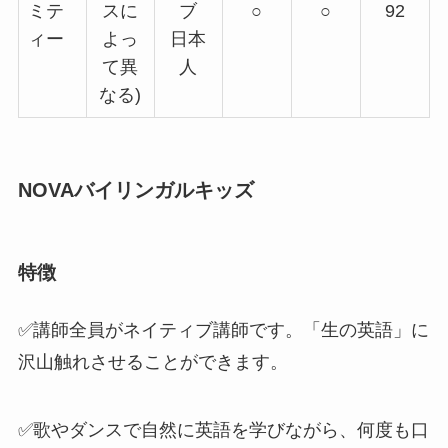
ミテ
スに
ブ
○
○
92
ィー
よっ
日本
て異
人
なる)
NOVAバイリンガルキッズ
特徴
✅
講師全員がネイティブ講師
です。
「
生の英語
」に
沢山触れさせることができます。
✅歌やダンスで自然に英語を学びながら、何度も口