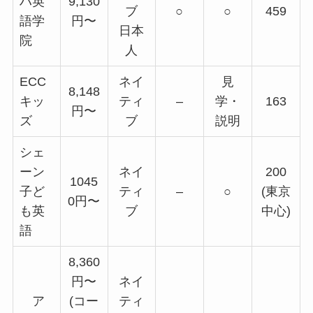
ハ英
9,130
ブ
○
○
459
語学
円〜
日本
院
人
ECC
ネイ
見
8,148
キッ
ティ
–
学・
163
円〜
ズ
ブ
説明
シェ
ーン
ネイ
200
1045
子ど
ティ
–
○
(東京
0円〜
も英
ブ
中心)
語
8,360
円〜
ネイ
ア
(コー
ティ