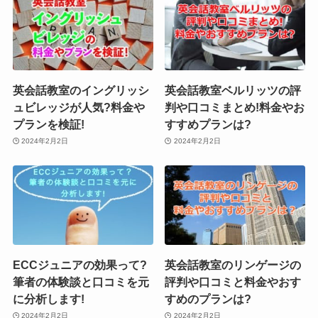
英会話教室のイングリッシ
英会話教室ベルリッツの評
ュビレッジが人気?料金や
判や口コミまとめ!料金やお
プランを検証!
すすめプランは?
2024年2月2日
2024年2月2日
ECCジュニアの効果って?
英会話教室のリンゲージの
筆者の体験談と口コミを元
評判や口コミと料金やおす
に分析します!
すめのプランは?
2024年2月2日
2024年2月2日