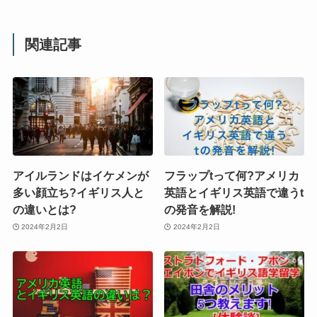
関連記事
アイルランドはイケメンが
フラップtって何?アメリカ
多い顔立ち?イギリス人と
英語とイギリス英語で違うt
の違いとは?
の発音を解説!
2024年2月2日
2024年2月2日