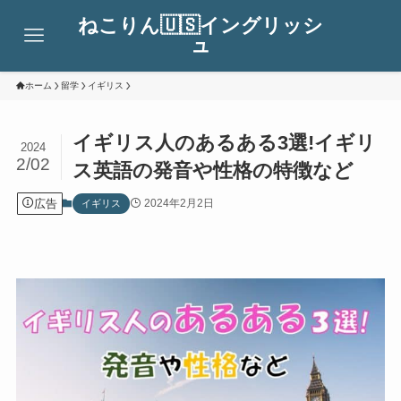
ねこりん🇺🇸イングリッシ
ュ
ホーム
留学
イギリス
イギリス人のあるある3選!イギリ
2024
2/02
ス英語の発音や性格の特徴など
広告
2024年2月2日
イギリス