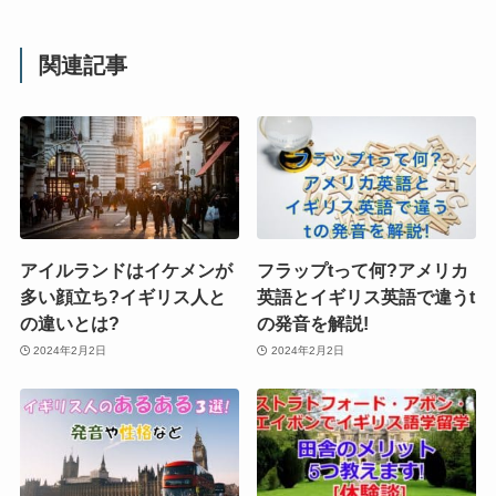
関連記事
アイルランドはイケメンが
フラップtって何?アメリカ
多い顔立ち?イギリス人と
英語とイギリス英語で違うt
の違いとは?
の発音を解説!
2024年2月2日
2024年2月2日