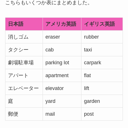
こちらもいくつか表にまとめました。
日本語
アメリカ英語
イギリス英語
消しゴム
eraser
rubber
タクシー
cab
taxi
劇場駐車場
parking lot
carpark
アパート
apartment
flat
エレベーター
elevator
lift
庭
yard
garden
郵便
mail
post