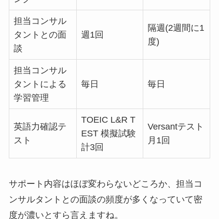
担当コンサル
隔週(2週間に1
タントとの面
週1回
度)
談
担当コンサル
タントによる
毎日
毎日
学習管理
TOEIC L&R T
英語力確認テ
Versantテスト
EST 模擬試験
スト
月1回
計3回
サポート内容はほぼ変わらないどころか、
担当コ
ンサルタントとの面談の頻度が多くなっていて密
度が濃いとすら言えますね。