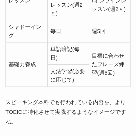
レッスン
rオンラインレ
レッスン(週2
ッスン(週2回)
回)
シャドーイン
毎日
週5回
グ
単語暗記(毎
目標に合わせ
日)
基礎力養成
たフレーズ練
文法学習(必要
習(週5回)
に応じて)
スピーキング本科でも行われている内容を、より
TOEICに特化させて実践するようなイメージです
ね。