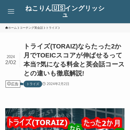
ねこりん🇺🇸イングリッシ
ュ
ホーム
コーチング英会話
トライズ
トライズ(TORAIZ)ならたった2か
月でTOEICスコアが伸ばせるって
2024
2/02
本当?気になる料金と英会話コース
との違いも徹底解説!
広告
2024年2月2日
トライズ