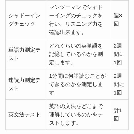
マンツーマンでシャド
シャドーイン
ーイングのチェックを
週3
グチェック
行い、リスニング力を
回
確認出来ます。
どれくらいの英単語を
2週
単語力測定テ
記憶しているのかを測
間に
スト
定します。
1回
1分間に何語読むことが
2週
速読力測定テ
できるのかを測定しま
間に
スト
す。
1回
英語の文法をどこまで
計1
英文法テスト
理解しているのかをテ
回
ストします。