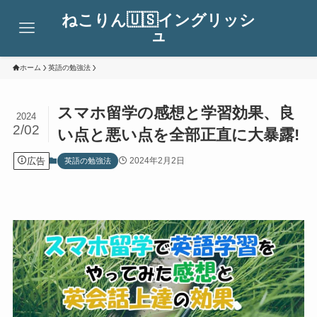
ねこりん🇺🇸イングリッシ
ュ
ホーム
英語の勉強法
スマホ留学の感想と学習効果、良
2024
2/02
い点と悪い点を全部正直に大暴露!
広告
2024年2月2日
英語の勉強法