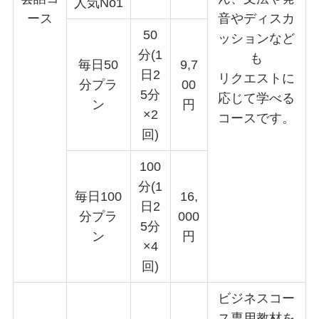
人気No1
ース
音やディスカ
50
ッションなど
分(1
も
毎日50
9,7
日2
リクエストに
分プラ
00
5分
応じて学べる
ン
円
×2
コースです。
回)
100
分(1
毎日100
16,
日2
分プラ
000
5分
ン
円
×4
回)
ビジネスコー
ス専用教材を