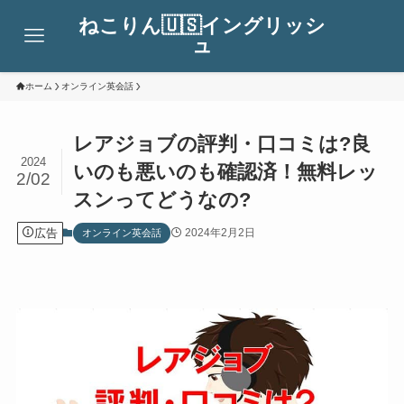
ねこりん🇺🇸イングリッシ
ュ
ホーム
オンライン英会話
レアジョブの評判・口コミは?良
2024
いのも悪いのも確認済！無料レッ
2/02
スンってどうなの?
広告
2024年2月2日
オンライン英会話