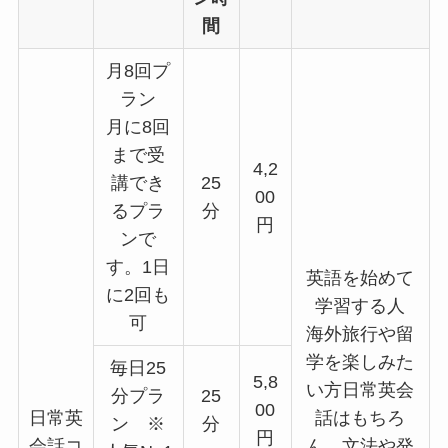
間
月8回プ
ラン
月に8回
まで受
4,2
講でき
25
00
るプラ
分
円
ンで
す。1日
英語を始めて
に2回も
学習する人
可
海外旅行や留
学を楽しみた
毎日25
5,8
い方日常英会
分プラ
25
00
日常英
話はもちろ
ン
※
分
円
会話コ
ん、文法や発