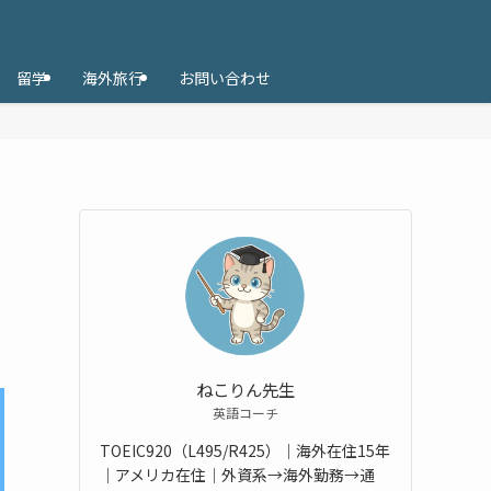
留学
海外旅行
お問い合わせ
ねこりん先生
英語コーチ
TOEIC920（L495/R425）｜海外在住15年
｜アメリカ在住｜外資系→海外勤務→通