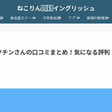
ねこりん🇺🇸イングリッシュ
話
英会話スクール
子供英会話
アプリ
英語の勉強法
サチンさんの口コミまとめ！気になる評判