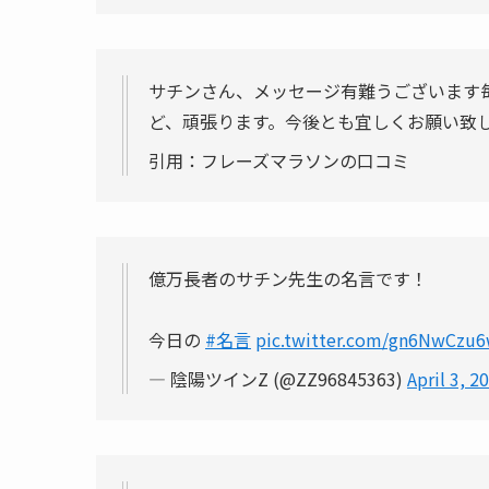
サチンさん、メッセージ有難うございます
ど、頑張ります。今後とも宜しくお願い致
引用：フレーズマラソンの口コミ
億万長者のサチン先生の名言です！
今日の
#名言
pic.twitter.com/gn6NwCzu
— 陰陽ツインZ (@ZZ96845363)
April 3, 2