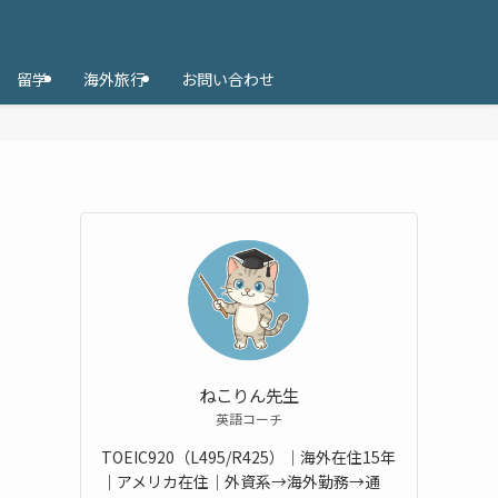
留学
海外旅行
お問い合わせ
ねこりん先生
英語コーチ
TOEIC920（L495/R425）｜海外在住15年
｜アメリカ在住｜外資系→海外勤務→通