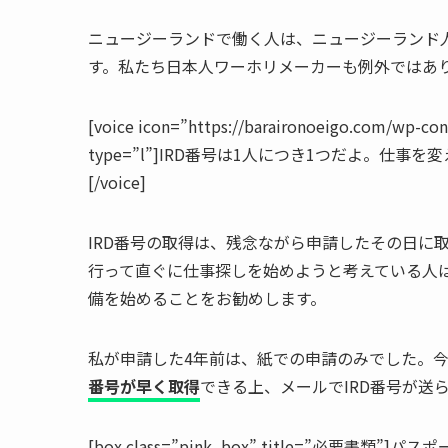
ニュージーランドで働く人は、ニュージーランド
す。私たち日本人ワーホリメーカーも例外ではあ
[voice icon=”https://baraironoeigo.com/wp-c
type=”l”]IRD番号は1人につき1つだよ。仕
[/voice]
IRD番号の取得は、残念ながら申請したその日に
行って直ぐに仕事探しを始めようと考えている人は
備を始めることをお勧めします。
私が申請した4年前は、紙での申請のみでした。
番号が早く取得
できる上、メールでIRD番号が送
[box class=”pink_box” title=”必要書類”]パス