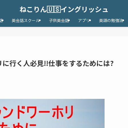
ねこりん🇺🇸イングリッシュ
話
英会話スクール
子供英会話
アプリ
英語の勉強法
に行く人必見!!仕事をするためには?