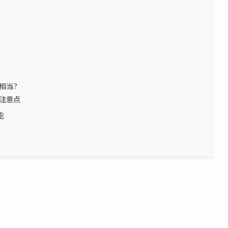
?
相当?
の注意点
能