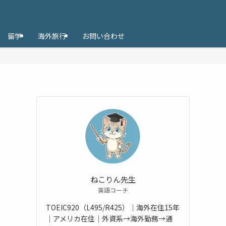
留学
海外旅行
お問い合わせ
ねこりん先生
英語コーチ
TOEIC920（L495/R425）｜海外在住15年
｜アメリカ在住｜外資系→海外勤務→通