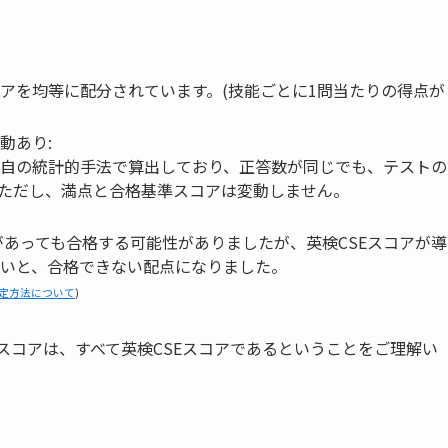
アを均等に配分
されています。(技能ごとに1問当たりの得点が
動あり:
自の統計的手法で算出しており、
正答数が同じでも、テストの
ただし、満点と合格基準スコアは変動しません。
があっても合格する可能性がありましたが、英検CSEスコアが導
いと、合格できない配点
になりました。
判定方法について
)
るスコアは、すべて英検CSEスコアであるということをご理解い