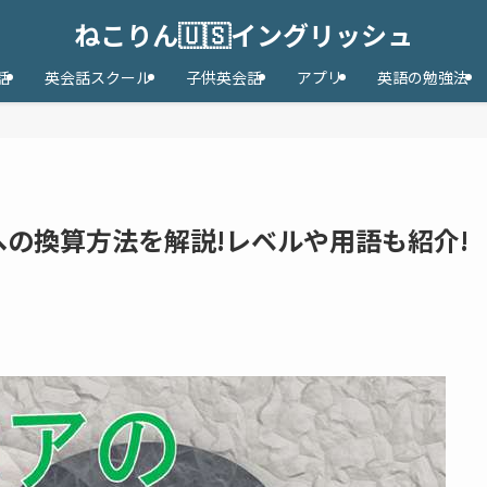
ねこりん🇺🇸イングリッシュ
話
英会話スクール
子供英会話
アプリ
英語の勉強法
への換算方法を解説!レベルや用語も紹介!