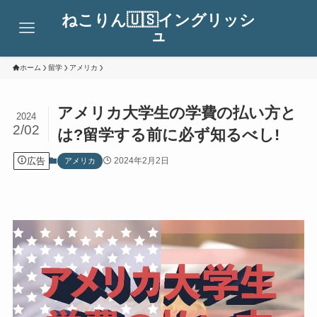
ねこりん🇺🇸イングリッシ
ュ
ホーム
留学
アメリカ
アメリカ大学生の学費の払い方と
2024
2/02
は?留学する前に必ず知るべし!
広告
2024年2月2日
アメリカ