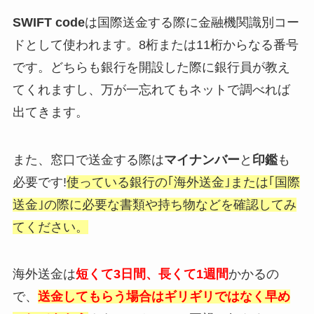
SWIFT code
は国際送金する際に金融機関識別コー
ドとして使われます。8桁または11桁からなる番号
です。
どちらも銀行を開設した際に銀行員が教え
てくれますし、万が一忘れてもネットで調べれば
出てきます。
また、窓口で送金する際は
マイナンバー
と
印鑑
も
必要です!
使っている
銀
行の｢海外送金｣または｢国際
送金｣の際に必要な書類や持ち物などを確認してみ
てください
。
海外送金は
短くて3日間、
長くて1週間
かかるの
で、
送金してもらう場合はギリギリではなく早め